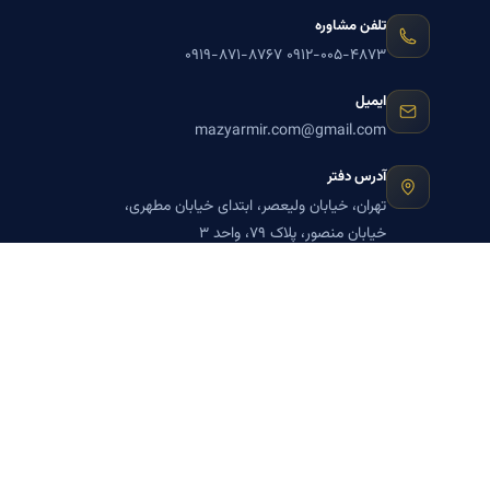
تلفن مشاوره
۰۹۱۹-۸۷۱-۸۷۶۷
۰۹۱۲-۰۰۵-۴۸۷۳
ایمیل
mazyarmir.com@gmail.com
آدرس دفتر
تهران، خیابان ولیعصر، ابتدای خیابان مطهری،
خیابان منصور، پلاک ۷۹، واحد ۳
ساعات پاسخگویی
روزهای زوج
عضویت در خبرنامه بنیاد میر