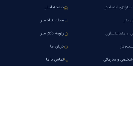
ستراتژی انتخاباتی
صفحه اصلی
ن بدن
مجله بنیاد میر
ره و متقاعدسازی
رزومه دکتر میر
ب‌وکار
درباره ما
 شخصی و سازمانی
تماس با ما
اورین املاک
کلینیک کسب‌وکار دکتر میر