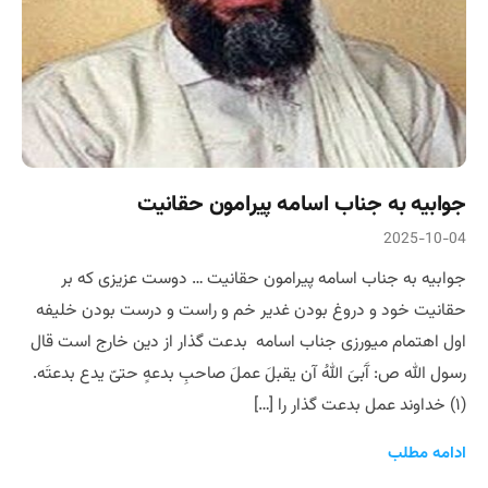
جوابیه به جناب اسامه پیرامون حقانیت
2025-10-04
جوابیه به جناب اسامه پیرامون حقانیت … دوست عزیزی که بر
حقانیت خود و دروغ بودن غدیر خم و راست و درست بودن خلیفه
اول اهتمام میورزی جناب اسامه بدعت گذار از دین خارج است قال
رسول الله ص: آَبیَ اللهُ آن یقبلَ عملَ صاحبِ بدعهٍ حتیّ یدع بدعتَه.
(۱) خداوند عمل بدعت گذار را […]
ادامه مطلب