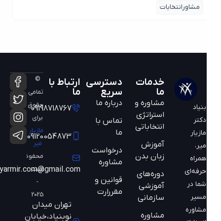
مشاورانتخابات
©
خدمات
دسترسی
ارتباط با
ما
سریع
ما
تمامی
مشاوره و
درباره ما
حقوق
بنیاد
09198718767
استراتژی
برای
دکتر
تماس با
انتخاباتی
مازیار
ما
مازیار
09120054873
میر
آموزش
میر،
درخواست
زبان بدن
محفوظ
همراه
مشاوره
است
mazyarmir.com@gmail.com
حرفه‌ای
دوره‌های
قوانین و
-
شما در
آموزشی
مقررارت
2025
مسیر
سازمانی
تهران میدان
مشاوره
مشاوره
نوبنیاد،خیابان