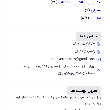
مشاوران املاک و مستغلات
(31)
معرفی
(9)
مقالات
(55)
تماس با ما
09120054873
09198718767
mazyarmir.com@gmail.com
تهران خ ولیعصر ابتدای خ مطهری ابتدای خیابان منصور
پلاک79 واحد3 روزهای زوج
آخرین نوشته ها
ویل دورانت مردی برای تمام فصول فلسفه نوشته دکترمازیارمیر
2026-08-06