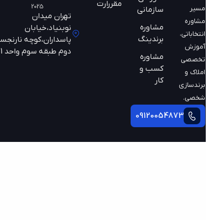
مقررارت
2025
مسیر
سازمانی
تهران میدان
مشاوره
مشاوره
نوبنیاد،خیابان
انتخاباتی،
برندینگ
پاسداران،کوچه نارنجستان
آموزش
دوم طبقه سوم واحد 301
مشاوره
تخصصی
کسب و
املاک و
کار
برندسازی
شخصی.
09120054873