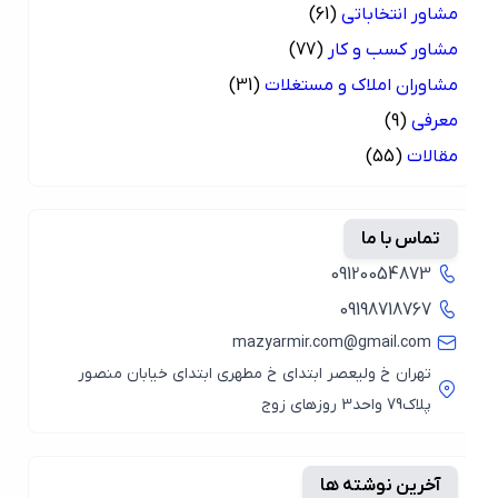
مشاور انتخاباتی
(61)
مشاور کسب و کار
(77)
مشاوران املاک و مستغلات
(31)
معرفی
(9)
مقالات
(55)
تماس با ما
09120054873
09198718767
mazyarmir.com@gmail.com
تهران خ ولیعصر ابتدای خ مطهری ابتدای خیابان منصور
پلاک79 واحد3 روزهای زوج
آخرین نوشته ها