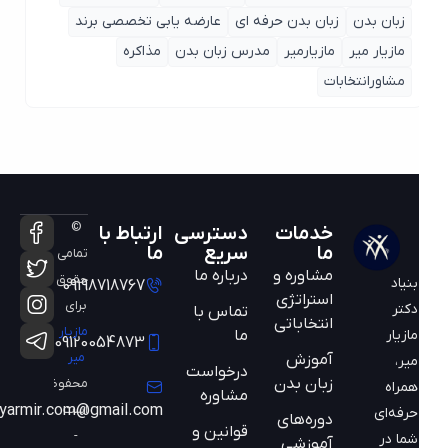
زبان بدن
زبان بدن حرفه ای
عارضه یابی تخصصی برند
مازیار میر
مازیارمیر
مدرس زبان بدن
مذاکره
مشاورانتخابات
©
خدمات
دسترسی
ارتباط با
ما
سریع
ما
تمامی
مشاوره و
درباره ما
حقوق
بنیاد
09198718767
استراتژی
برای
دکتر
تماس با
انتخاباتی
مازیار
ما
مازیار
09120054873
میر
آموزش
میر،
درخواست
زبان بدن
محفوظ
همراه
مشاوره
است
mazyarmir.com@gmail.com
حرفه‌ای
دوره‌های
قوانین و
-
شما در
آموزشی