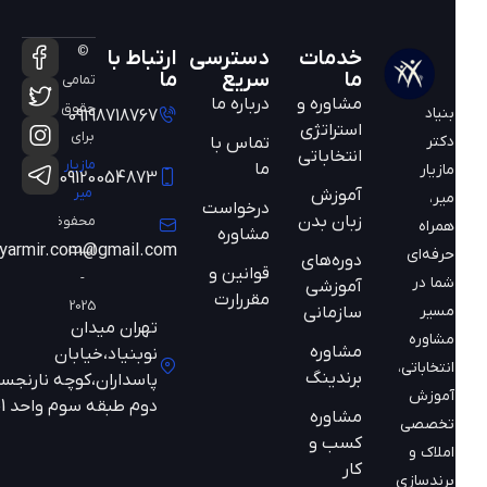
©
خدمات
دسترسی
ارتباط با
ما
سریع
ما
تمامی
مشاوره و
درباره ما
حقوق
بنیاد
09198718767
استراتژی
برای
دکتر
تماس با
انتخاباتی
مازیار
ما
مازیار
09120054873
میر
آموزش
میر،
درخواست
زبان بدن
محفوظ
همراه
مشاوره
است
mazyarmir.com@gmail.com
حرفه‌ای
دوره‌های
قوانین و
-
شما در
آموزشی
مقررارت
2025
مسیر
سازمانی
تهران میدان
مشاوره
مشاوره
نوبنیاد،خیابان
انتخاباتی،
برندینگ
پاسداران،کوچه نارنجستان
آموزش
دوم طبقه سوم واحد 301
مشاوره
تخصصی
کسب و
املاک و
کار
برندسازی