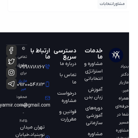
مشاورانتخابات
©
خدمات
دسترسی
ارتباط با
ما
سریع
ما
تمامی
مشاوره و
درباره ما
حقوق
بنیاد
09198718767
استراتژی
برای
دکتر
تماس با
انتخاباتی
مازیار
ما
مازیار
09120054873
میر
آموزش
میر،
درخواست
زبان بدن
محفوظ
همراه
مشاوره
است
mazyarmir.com@gmail.com
حرفه‌ای
دوره‌های
قوانین و
-
شما در
آموزشی
مقررارت
2025
مسیر
سازمانی
تهران میدان
مشاوره
مشاوره
نوبنیاد،خیابان