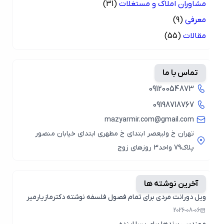
مشاوران املاک و مستغلات
(31)
معرفی
(9)
مقالات
(55)
تماس با ما
09120054873
09198718767
mazyarmir.com@gmail.com
تهران خ ولیعصر ابتدای خ مطهری ابتدای خیابان منصور
پلاک79 واحد3 روزهای زوج
آخرین نوشته ها
ویل دورانت مردی برای تمام فصول فلسفه نوشته دکترمازیارمیر
2026-08-06