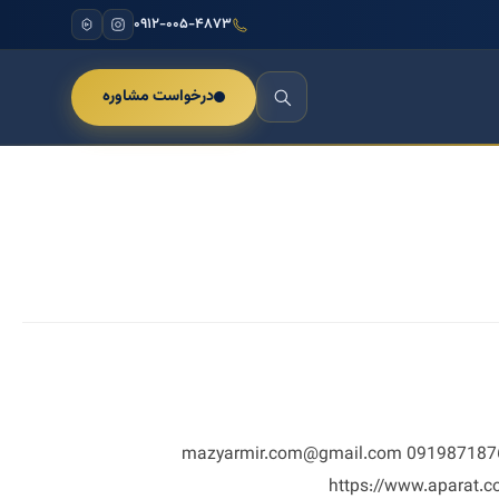
۰۹۱۲-۰۰۵-۴۸۷۳
درخواست مشاوره
چکیده کتاب الفبای زبان بدن حرفه ای مجله مذاکره و زبان بدن مازیارمیرمشاور و تحلیلگر 09120054873 09198718767 mazyarmir.com@gmail.com
https://www.aparat.c