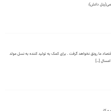
https://www.instagram.com/mazyare_mir https://www.lin لینک اختصاصی(پنل دانش):
اد ما رونق نخواهد گرفت . برای کمک به تولید کننده به نسل مولد
امسال […]