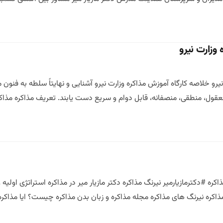
وزارت نیرو
رو خلاصه کارگاه آموزش مذاکره وزارت نیرو آشنایی و نهایتاً سلطه به فنون مذ
منصفانه، قابل دوام و سریع دست یابند. تعریف مذاکره مذاکره( Negotiation) گفتگویی میان دو یا چند
اکره #دکترمازیارمیر نیرنگ مذاکره دکتر مازیار میر در مذاکره استراتژی اول
 مذاکره نیرنگ های مذاکره مجله مذاکره و زبان بدن مذاکره چیست؟ ایا مذاکر