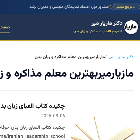
مشاور مورد اعتماد نمایندگان مجلس و مدیران ارشد
مرجع معتبر
دکتر مازیار میر
صفحه
مرجع انتخابات، مذاکره و زبان بدن
دکتر مازیار میر
مازیارمیربهترین معلم مذاکره و زبان بدن
مازیارمیربهترین معلم مذاکره و ز
چکیده کتاب الفبای زبان بد
2026-08-06
me/Iranian_leadership_school