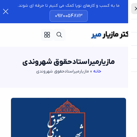
ما به کسب و کارهای نوپا کمک می کنیم تا حرفه ای شوند.
09120054873
مازیارمیراستادحقوق شهروندی
خانه
»
مازیارمیراستادحقوق شهروندی