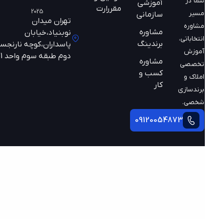
شما در
آموزشی
مقررارت
2025
مسیر
سازمانی
تهران میدان
مشاوره
مشاوره
نوبنیاد،خیابان
انتخاباتی،
برندینگ
پاسداران،کوچه نارنجستان
آموزش
دوم طبقه سوم واحد 301
مشاوره
تخصصی
کسب و
املاک و
کار
برندسازی
شخصی.
09120054873