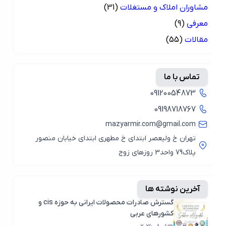
مشاوران املاک و مستغلات
(31)
معرفی
(9)
مقالات
(55)
تماس با ما
09120054873
09198718767
mazyarmir.com@gmail.com
تهران خ ولیعصر ابتدای خ مطهری ابتدای خیابان منصور
پلاک79 واحد3 روزهای زوج
آخرین نوشته ها
گسترش صادرات محصولات ایرانی به حوزه cis و
کشورهای عربی