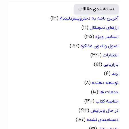
دسته بندی مقالات
آخرین نامه به دختروپسردلبندم
(13)
ارزهای دیجیتال
(21)
اسلایدر ویژه
(35)
اصول و فنون مذاکره
(152)
انتخابات
(320)
بازاریابی
(161)
برند
(4)
توسعه دهنده
(8)
خدمات ها
(10)
خلاصه کتاب
(140)
در حال ویرایش
(422)
دسته‌بندی نشده
(180)
رادیو سوال
(31)