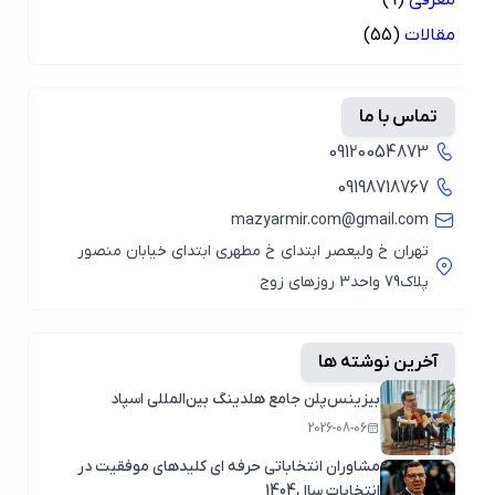
مقالات
(55)
تماس با ما
09120054873
09198718767
mazyarmir.com@gmail.com
تهران خ ولیعصر ابتدای خ مطهری ابتدای خیابان منصور
پلاک79 واحد3 روزهای زوج
آخرین نوشته ها
بیزینس‌پلن جامع هلدینگ بین‌المللی اسپاد
2026-08-06
مشاوران انتخاباتی حرفه ای کلیدهای موفقیت در
انتخابات سال1404