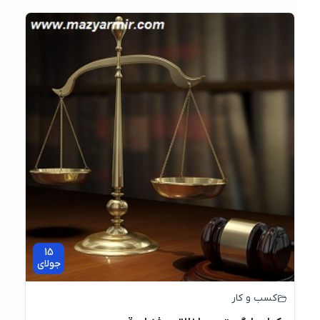
15
جولای
کسب و کار