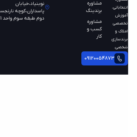
مشاوره
نوبنیاد،خیابان
انتخاباتی،
برندینگ
پاسداران،کوچه نارنجستان
آموزش
دوم طبقه سوم واحد 301
مشاوره
تخصصی
کسب و
املاک و
کار
برندسازی
شخصی.
09120054873