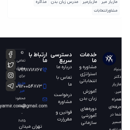
مازیار میر
مازیارمیر
مدرس زبان بدن
مذاکره
مشاورانتخابات
©
خدمات
دسترسی
ارتباط با
ما
سریع
ما
تمامی
مشاوره و
درباره ما
حقوق
بنیاد
09198718767
استراتژی
برای
دکتر
تماس با
انتخاباتی
مازیار
ما
مازیار
09120054873
میر
آموزش
میر،
درخواست
زبان بدن
محفوظ
همراه
مشاوره
است
mazyarmir.com@gmail.com
حرفه‌ای
دوره‌های
قوانین و
-
شما در
آموزشی
مقررارت
2025
مسیر
سازمانی
تهران میدان
مشاوره