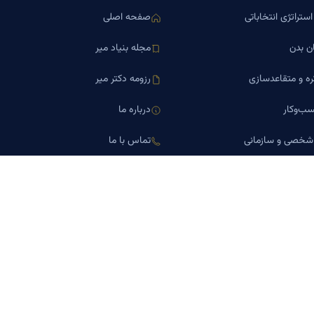
ستراتژی انتخاباتی
صفحه اصلی
ن بدن
مجله بنیاد میر
ره و متقاعدسازی
رزومه دکتر میر
ب‌وکار
درباره ما
 شخصی و سازمانی
تماس با ما
اورین املاک
کلینیک کسب‌وکار دکتر میر