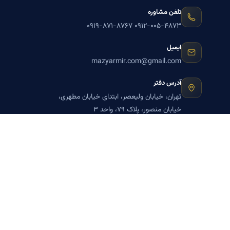
تلفن مشاوره
۰۹۱۹-۸۷۱-۸۷۶۷
۰۹۱۲-۰۰۵-۴۸۷۳
ایمیل
mazyarmir.com@gmail.com
آدرس دفتر
تهران، خیابان ولیعصر، ابتدای خیابان مطهری،
خیابان منصور، پلاک ۷۹، واحد ۳
ساعات پاسخگویی
روزهای زوج
عضویت در خبرنامه بنیاد میر