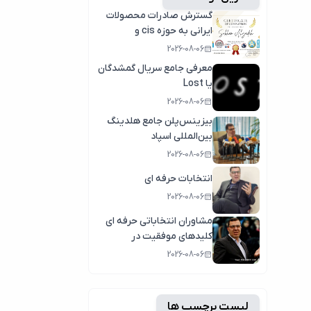
گسترش صادرات محصولات
ایرانی به حوزه cis و
کشورهای عربی
2026-08-06
معرفی جامع سریال گمشدگان
یا Lost
2026-08-06
بیزینس‌پلن جامع هلدینگ
بین‌المللی اسپاد
2026-08-06
انتخابات حرفه ای
2026-08-06
مشاوران انتخاباتی حرفه ای
کلیدهای موفقیت در
انتخابات سال1404
2026-08-06
لیست برچسب ها