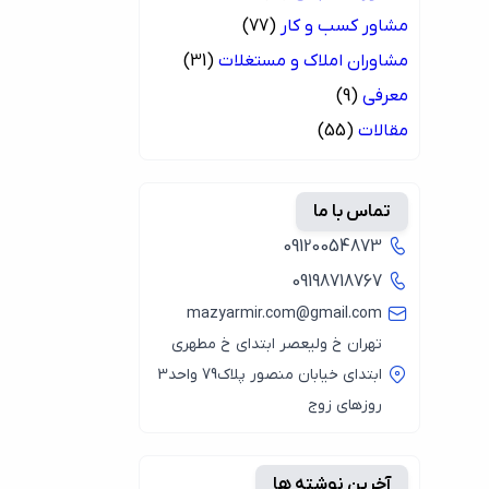
مشاور کسب و کار
(77)
مشاوران املاک و مستغلات
(31)
معرفی
(9)
مقالات
(55)
تماس با ما
09120054873
09198718767
mazyarmir.com@gmail.com
تهران خ ولیعصر ابتدای خ مطهری
ابتدای خیابان منصور پلاک79 واحد3
روزهای زوج
آخرین نوشته ها