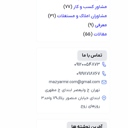
مشاور کسب و کار
(77)
مشاوران املاک و مستغلات
(31)
معرفی
(9)
مقالات
(55)
تماس با ما
09120054873
09198718767
mazyarmir.com@gmail.com
تهران خ ولیعصر ابتدای خ مطهری
ابتدای خیابان منصور پلاک79 واحد3
روزهای زوج
آخرین نوشته ها