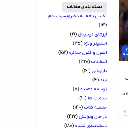
دسته بندی مقالات
آخرین نامه به دختروپسردلبندم
(13)
ارزهای دیجیتال
(21)
اسلایدر ویژه
(35)
2
اصول و فنون مذاکره
(152)
ویه
انتخابات
(320)
بازاریابی
(161)
حل
برند
(4)
توسعه دهنده
(8)
سئله
خدمات ها
(10)
خلاصه کتاب
(140)
در حال ویرایش
(422)
دسته‌بندی نشده
(180)