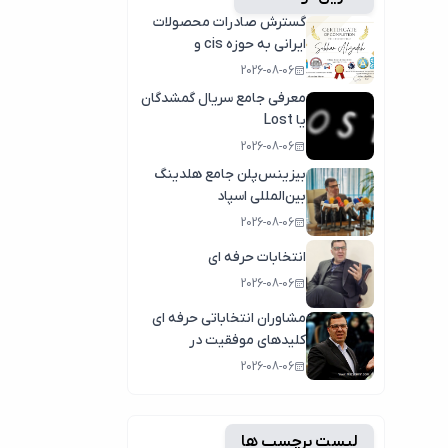
گسترش صادرات محصولات
ایرانی به حوزه cis و
کشورهای عربی
2026-08-06
معرفی جامع سریال گمشدگان
یا Lost
2026-08-06
بیزینس‌پلن جامع هلدینگ
بین‌المللی اسپاد
2026-08-06
انتخابات حرفه ای
2026-08-06
مشاوران انتخاباتی حرفه ای
کلیدهای موفقیت در
انتخابات سال1404
2026-08-06
لیست برچسب ها