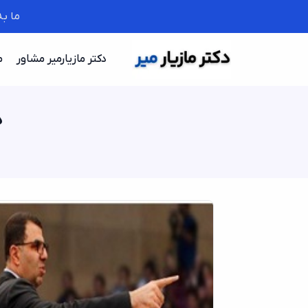
ما ب
دکتر مازیارمیر مشاور
م
د