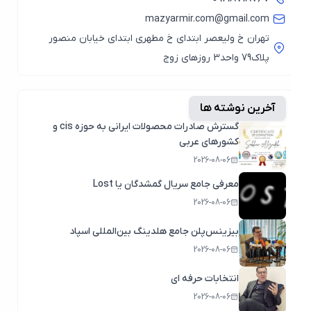
mazyarmir.com@gmail.com
تهران خ ولیعصر ابتدای خ مطهری ابتدای خیابان منصور
پلاک79 واحد3 روزهای زوج
آخرین نوشته ها
گسترش صادرات محصولات ایرانی به حوزه cis و
کشورهای عربی
2026-08-06
معرفی جامع سریال گمشدگان یا Lost
2026-08-06
بیزینس‌پلن جامع هلدینگ بین‌المللی اسپاد
2026-08-06
انتخابات حرفه ای
2026-08-06