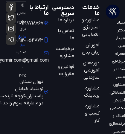
©
خدمات
دسترسی
ارتباط با
ما
سریع
ما
تمامی
مشاوره و
درباره ما
حقوق
بنیاد
09198718767
استراتژی
برای
دکتر
تماس با
انتخاباتی
مازیار
ما
مازیار
09120054873
میر
آموزش
میر،
درخواست
زبان بدن
محفوظ
همراه
مشاوره
است
mazyarmir.com@gmail.com
حرفه‌ای
دوره‌های
قوانین و
-
شما در
آموزشی
مقررارت
2025
مسیر
سازمانی
تهران میدان
مشاوره
مشاوره
نوبنیاد،خیابان
انتخاباتی،
برندینگ
پاسداران،کوچه نارنجستان
آموزش
دوم طبقه سوم واحد 301
مشاوره
تخصصی
کسب و
املاک و
کار
برندسازی
شخصی.