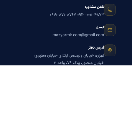
تلفن مشاوره
۰۹۱۹-۸۷۱-۸۷۶۷
۰۹۱۲-۰۰۵-۴۸۷۳
ایمیل
mazyarmir.com@gmail.com
آدرس دفتر
تهران، خیابان ولیعصر، ابتدای خیابان مطهری،
خیابان منصور، پلاک ۷۹، واحد ۳
ساعات پاسخگویی
روزهای زوج
عضویت در خبرنامه بنیاد میر