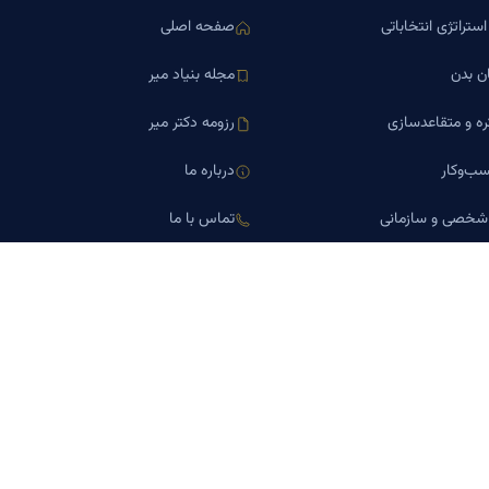
ستراتژی انتخاباتی
صفحه اصلی
ن بدن
مجله بنیاد میر
ره و متقاعدسازی
رزومه دکتر میر
ب‌وکار
درباره ما
 شخصی و سازمانی
تماس با ما
اورین املاک
کلینیک کسب‌وکار دکتر میر