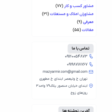
مشاور کسب و کار
(77)
مشاوران املاک و مستغلات
(31)
معرفی
(9)
مقالات
(55)
تماس با ما
09120054873
09198718767
mazyarmir.com@gmail.com
تهران خ ولیعصر ابتدای خ مطهری
ابتدای خیابان منصور پلاک79 واحد3
روزهای زوج
آخرین نوشته ها