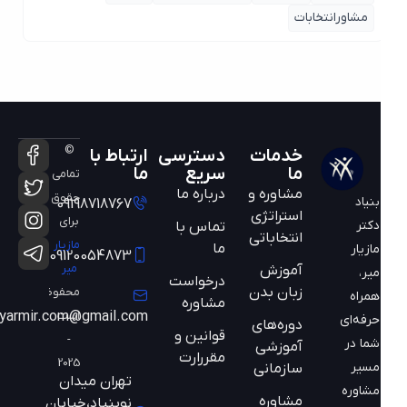
مشاورانتخابات
©
خدمات
دسترسی
ارتباط با
ما
سریع
ما
تمامی
مشاوره و
درباره ما
حقوق
بنیاد
09198718767
استراتژی
برای
دکتر
تماس با
انتخاباتی
مازیار
ما
مازیار
09120054873
میر
آموزش
میر،
درخواست
زبان بدن
محفوظ
همراه
مشاوره
است
mazyarmir.com@gmail.com
حرفه‌ای
دوره‌های
قوانین و
-
شما در
آموزشی
مقررارت
2025
مسیر
سازمانی
تهران میدان
مشاوره
مشاوره
نوبنیاد،خیابان