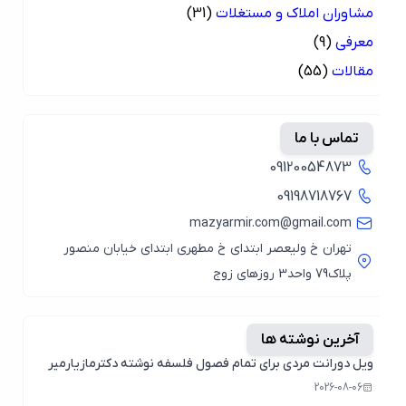
مشاوران املاک و مستغلات
(31)
معرفی
(9)
مقالات
(55)
تماس با ما
09120054873
09198718767
mazyarmir.com@gmail.com
تهران خ ولیعصر ابتدای خ مطهری ابتدای خیابان منصور
پلاک79 واحد3 روزهای زوج
آخرین نوشته ها
ویل دورانت مردی برای تمام فصول فلسفه نوشته دکترمازیارمیر
2026-08-06