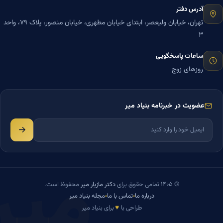
آدرس دفتر
تهران، خیابان ولیعصر، ابتدای خیابان مطهری، خیابان منصور، پلاک ۷۹، واحد
۳
ساعات پاسخگویی
روزهای زوج
عضویت در خبرنامه بنیاد میر
میر
© ۱۴۰۵ تمامی حقوق برای
دکتر مازیار میر
محفوظ است.
درباره ما
تماس با ما
مجله بنیاد میر
♥
طراحی با
برای بنیاد میر