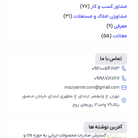
مشاور کسب و کار
(77)
مشاوران املاک و مستغلات
(31)
معرفی
(9)
مقالات
(55)
تماس با ما
09120054873
09198718767
mazyarmir.com@gmail.com
تهران خ ولیعصر ابتدای خ مطهری ابتدای خیابان منصور
پلاک79 واحد3 روزهای زوج
آخرین نوشته ها
گسترش صادرات محصولات ایرانی به حوزه cis و