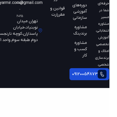
است
mazyarmir.com@gmail.com
حرفه‌ای
دوره‌های
قوانین و
-
شما در
آموزشی
مقررارت
2025
مسیر
سازمانی
تهران میدان
مشاوره
مشاوره
نوبنیاد،خیابان
انتخاباتی،
برندینگ
پاسداران،کوچه نارنجستان
آموزش
دوم طبقه سوم واحد 301
مشاوره
تخصصی
کسب و
املاک و
کار
برندسازی
شخصی.
09120054873