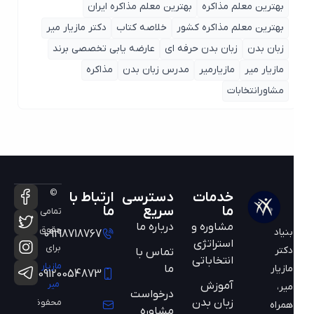
بهترین معلم مذاکره
بهترین معلم مذاکره ایران
بهترین معلم مذاکره کشور
خلاصه کتاب
دکتر مازیار میر
زبان بدن
زبان بدن حرفه ای
عارضه یابی تخصصی برند
مازیار میر
مازیارمیر
مدرس زبان بدن
مذاکره
مشاورانتخابات
©
خدمات
دسترسی
ارتباط با
ما
سریع
ما
تمامی
مشاوره و
درباره ما
حقوق
بنیاد
09198718767
استراتژی
برای
دکتر
تماس با
انتخاباتی
مازیار
ما
مازیار
09120054873
میر
آموزش
میر،
درخواست
زبان بدن
محفوظ
همراه
مشاوره