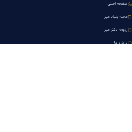
صفحه اصلی
مجله بنیاد میر
رزومه دکتر میر
درباره ما
تماس با ما
کلینیک کسب‌وکار دکتر میر
ارتباط با ما
تلفن مشاوره
۰۹۱۹-۸۷۱-۸۷۶۷
۰۹۱۲-۰۰۵-۴۸۷۳
ایمیل