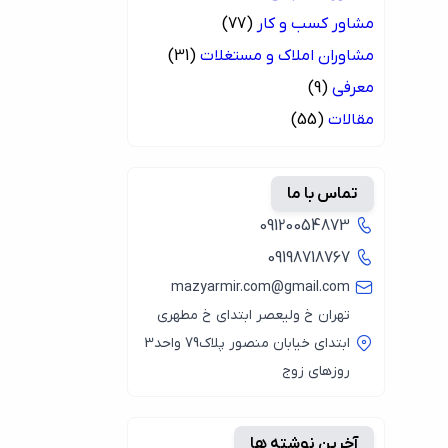
مشاور کسب و کار
(77)
مشاوران املاک و مستغلات
(31)
معرفی
(9)
مقالات
(55)
تماس با ما
09120054873
09198718767
mazyarmir.com@gmail.com
تهران خ ولیعصر ابتدای خ مطهری
ابتدای خیابان منصور پلاک79 واحد3
روزهای زوج
آخرین نوشته ها