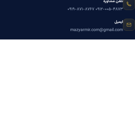
تلفن مشاوره
۰۹۱۹-۸۷۱-۸۷۶۷
۰۹۱۲-۰۰۵-۴۸۷۳
ایمیل
mazyarmir.com@gmail.com
آدرس دفتر
تهران، خیابان ولیعصر، ابتدای خیابان مطهری، خیابان منصور، پلاک ۷۹، واحد
۳
ساعات پاسخگویی
روزهای زوج
عضویت در خبرنامه بنیاد میر