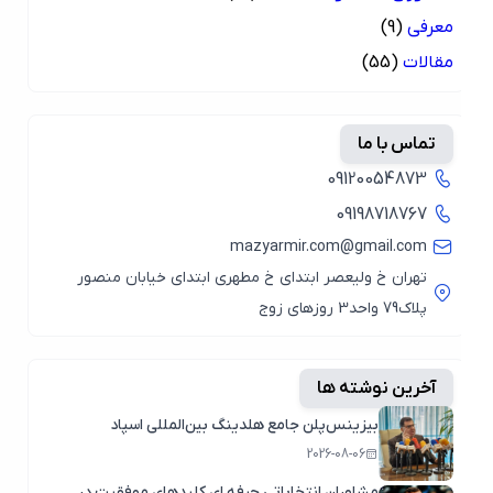
معرفی
(9)
مقالات
(55)
تماس با ما
09120054873
09198718767
mazyarmir.com@gmail.com
تهران خ ولیعصر ابتدای خ مطهری ابتدای خیابان منصور
پلاک79 واحد3 روزهای زوج
آخرین نوشته ها
بیزینس‌پلن جامع هلدینگ بین‌المللی اسپاد
2026-08-06
مشاوران انتخاباتی حرفه ای کلیدهای موفقیت در