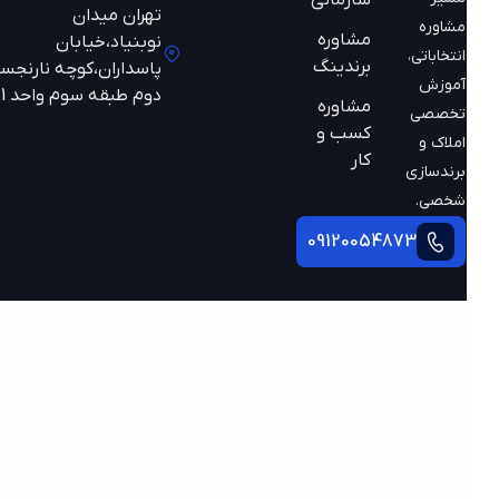
سازمانی
تهران میدان
مشاوره
مشاوره
نوبنیاد،خیابان
انتخاباتی،
برندینگ
پاسداران،کوچه نارنجستان
آموزش
دوم طبقه سوم واحد 301
مشاوره
تخصصی
کسب و
املاک و
کار
برندسازی
شخصی.
09120054873