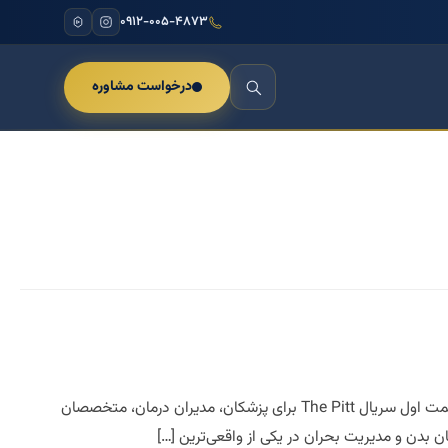
۰۹۱۲-۰۰۵-۴۸۷۳
درخواست مشاوره
The Pitt؛ جایی که مذاکره، زبان بدن و پزشکی در مرز فروپاشی به هم می‌رسند تحلیل تخصصی فصل اول قسمت اول سریال The Pitt برای پزشکان، مدیران درمان، متخصصان