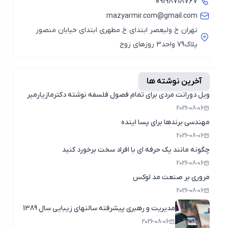
09198718767
mazyarmir.com@gmail.com
تهران خ ولیعصر ابتدای خ مطهری ابتدای خیابان منصور
پلاک79 واحد3 روزهای زوج
آخرین نوشته ها
ویل دورانت مردی برای تمام فصول فلسفه نوشته دکترمازیارمیر
2026-08-06
مهندسی برندها برای پسا اینده
2026-08-06
چگونه مانند یک حرفه ای با افراد سخت برخورد کنید
2026-08-06
مروری بر صنعت مد لوکس
2026-08-06
مدیریت و رهبری پیشرفته سالنهای زیبایی سال 1389
2026-08-06