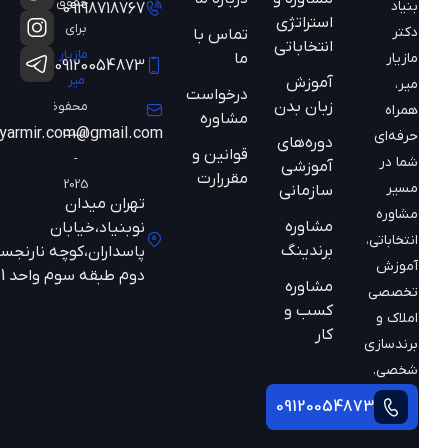
حقوق
بنیاد
09198718767
استراتژی
برای
دکتر
تماس با
انتخاباتی
مازیار
ما
مازیار
09120054873
میر
آموزش
میر،
درخواست
زبان بدن
محفوظ
همراه
مشاوره
است
mazyarmir.com@gmail.com
حرفه‌ای
دوره‌های
قوانین و
-
شما در
آموزشی
مقررارت
2025
مسیر
سازمانی
تهران میدان
مشاوره
مشاوره
نوبنیاد،خیابان
انتخاباتی،
برندینگ
پاسداران،کوچه نارنجستان
آموزش
دوم طبقه سوم واحد 301
مشاوره
تخصصی
کسب و
املاک و
کار
برندسازی
شخصی.
09120054873