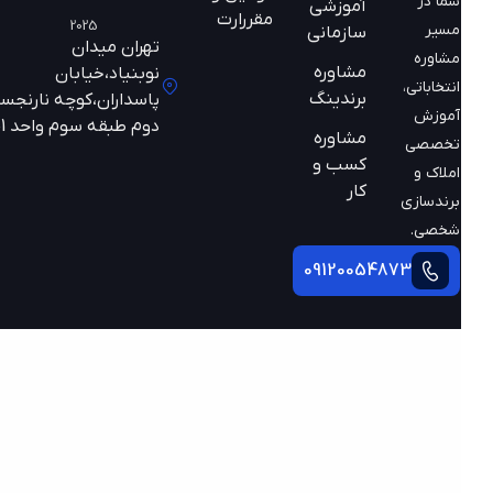
شما در
آموزشی
مقررارت
2025
مسیر
سازمانی
تهران میدان
مشاوره
مشاوره
نوبنیاد،خیابان
انتخاباتی،
برندینگ
پاسداران،کوچه نارنجستان
آموزش
دوم طبقه سوم واحد 301
مشاوره
تخصصی
کسب و
املاک و
کار
برندسازی
شخصی.
09120054873