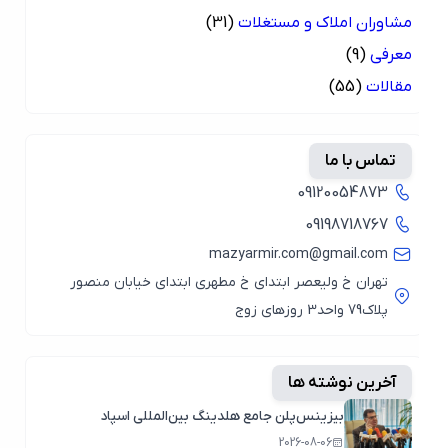
مشاوران املاک و مستغلات
(31)
معرفی
(9)
مقالات
(55)
تماس با ما
09120054873
09198718767
mazyarmir.com@gmail.com
تهران خ ولیعصر ابتدای خ مطهری ابتدای خیابان منصور
پلاک79 واحد3 روزهای زوج
آخرین نوشته ها
بیزینس‌پلن جامع هلدینگ بین‌المللی اسپاد
2026-08-06