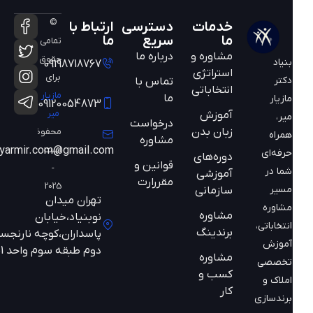
©
خدمات
دسترسی
ارتباط با
ما
سریع
ما
تمامی
مشاوره و
درباره ما
حقوق
بنیاد
09198718767
استراتژی
برای
دکتر
تماس با
انتخاباتی
مازیار
ما
مازیار
09120054873
میر
آموزش
میر،
درخواست
زبان بدن
محفوظ
همراه
مشاوره
است
mazyarmir.com@gmail.com
حرفه‌ای
دوره‌های
قوانین و
-
شما در
آموزشی
مقررارت
2025
مسیر
سازمانی
تهران میدان
مشاوره
مشاوره
نوبنیاد،خیابان
انتخاباتی،
برندینگ
پاسداران،کوچه نارنجستان
آموزش
دوم طبقه سوم واحد 301
مشاوره
تخصصی
کسب و
املاک و
کار
برندسازی