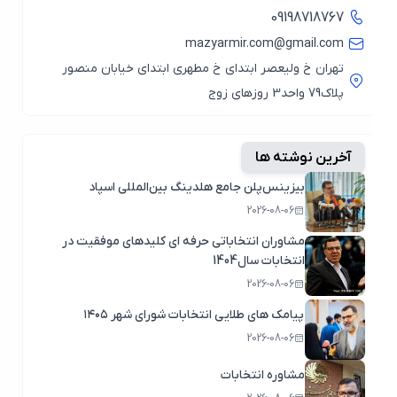
09198718767
mazyarmir.com@gmail.com
تهران خ ولیعصر ابتدای خ مطهری ابتدای خیابان منصور
پلاک79 واحد3 روزهای زوج
آخرین نوشته ها
بیزینس‌پلن جامع هلدینگ بین‌المللی اسپاد
2026-08-06
مشاوران انتخاباتی حرفه ای کلیدهای موفقیت در
انتخابات سال1404
2026-08-06
پیامک های طلایی انتخابات شورای شهر ۱۴۰۵
2026-08-06
مشاوره انتخابات