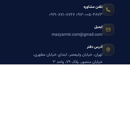
تلفن مشاوره
۰۹۱۹-۸۷۱-۸۷۶۷
۰۹۱۲-۰۰۵-۴۸۷۳
ایمیل
mazyarmir.com@gmail.com
آدرس دفتر
تهران، خیابان ولیعصر، ابتدای خیابان مطهری،
خیابان منصور، پلاک ۷۹، واحد ۳
ساعات پاسخگویی
روزهای زوج
عضویت در خبرنامه بنیاد میر