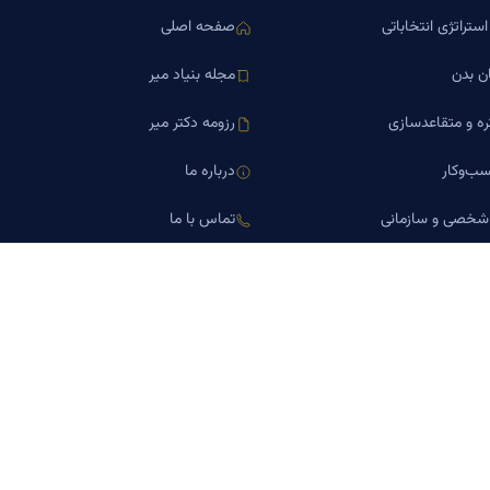
ستراتژی انتخاباتی
صفحه اصلی
ن بدن
مجله بنیاد میر
ره و متقاعدسازی
رزومه دکتر میر
ب‌وکار
درباره ما
 شخصی و سازمانی
تماس با ما
اورین املاک
کلینیک کسب‌وکار دکتر میر