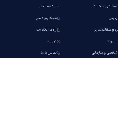
ستراتژی انتخاباتی
صفحه اصلی
ن بدن
مجله بنیاد میر
ره و متقاعدسازی
رزومه دکتر میر
ب‌وکار
درباره ما
 شخصی و سازمانی
تماس با ما
اورین املاک
کلینیک کسب‌وکار دکتر میر