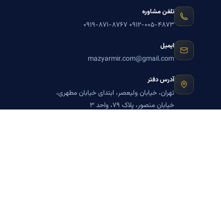
تلفن مشاوره
۰۹۱۹-۸۷۱-۸۷۶۷
۰۹۱۲-۰۰۵-۴۸۷۳
ایمیل
mazyarmir.com@gmail.com
آدرس دفتر
تهران، خیابان ولیعصر، ابتدای خیابان مطهری،
خیابان منصور، پلاک ۷۹، واحد ۳
ساعات پاسخگویی
روزهای زوج
عضویت در خبرنامه بنیاد میر