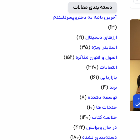
دسته بندی مقالات
آخرین نامه به دختروپسردلبندم
(13)
ارزهای دیجیتال
(21)
اسلایدر ویژه
(35)
اصول و فنون مذاکره
(152)
انتخابات
(320)
بازاریابی
(161)
برند
(4)
توسعه دهنده
(8)
0
ئن
خدمات ها
(10)
خلاصه کتاب
(140)
در حال ویرایش
(422)
دسته‌بندی نشده
(180)