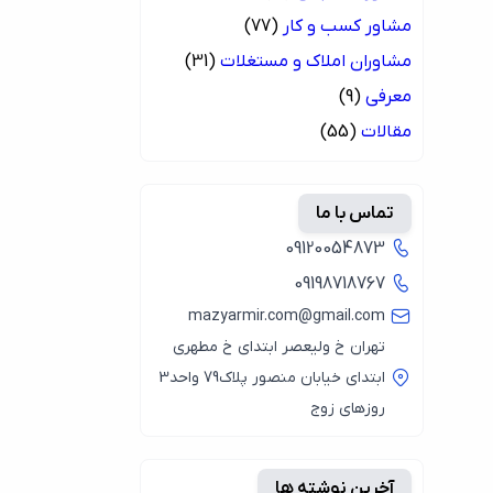
مشاور کسب و کار
(77)
مشاوران املاک و مستغلات
(31)
معرفی
(9)
مقالات
(55)
تماس با ما
09120054873
09198718767
mazyarmir.com@gmail.com
تهران خ ولیعصر ابتدای خ مطهری
ابتدای خیابان منصور پلاک79 واحد3
روزهای زوج
آخرین نوشته ها