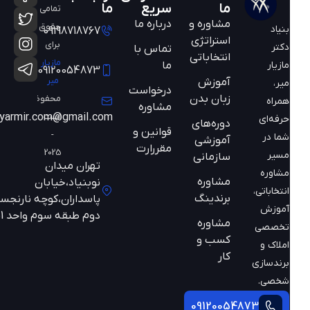
ما
سریع
ما
تمامی
مشاوره و
درباره ما
حقوق
بنیاد
09198718767
استراتژی
برای
دکتر
تماس با
انتخاباتی
مازیار
ما
مازیار
09120054873
میر
آموزش
میر،
درخواست
زبان بدن
محفوظ
همراه
مشاوره
است
mazyarmir.com@gmail.com
حرفه‌ای
دوره‌های
قوانین و
-
شما در
آموزشی
مقررارت
2025
مسیر
سازمانی
تهران میدان
مشاوره
مشاوره
نوبنیاد،خیابان
انتخاباتی،
برندینگ
پاسداران،کوچه نارنجستان
آموزش
دوم طبقه سوم واحد 301
مشاوره
تخصصی
کسب و
املاک و
کار
برندسازی
شخصی.
09120054873