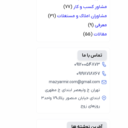
مشاور کسب و کار
(77)
مشاوران املاک و مستغلات
(31)
معرفی
(9)
مقالات
(55)
تماس با ما
09120054873
09198718767
mazyarmir.com@gmail.com
تهران خ ولیعصر ابتدای خ مطهری
ابتدای خیابان منصور پلاک79 واحد3
روزهای زوج
آخرین نوشته ها