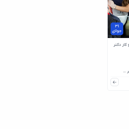
31
جولای
ار دکتر
...