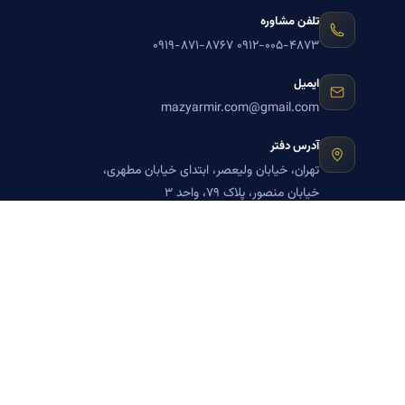
تلفن مشاوره
۰۹۱۹-۸۷۱-۸۷۶۷
۰۹۱۲-۰۰۵-۴۸۷۳
ایمیل
mazyarmir.com@gmail.com
آدرس دفتر
تهران، خیابان ولیعصر، ابتدای خیابان مطهری،
خیابان منصور، پلاک ۷۹، واحد ۳
ساعات پاسخگویی
روزهای زوج
عضویت در خبرنامه بنیاد میر