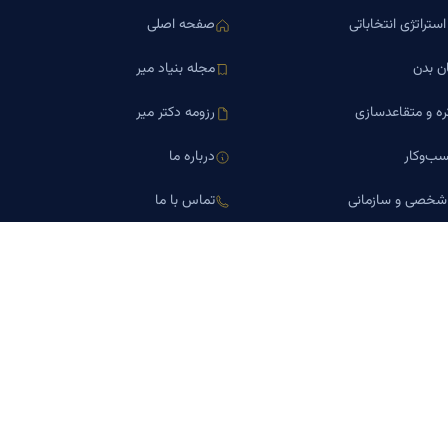
ستراتژی انتخاباتی
صفحه اصلی
ن بدن
مجله بنیاد میر
ره و متقاعدسازی
رزومه دکتر میر
ب‌وکار
درباره ما
 شخصی و سازمانی
تماس با ما
اورین املاک
کلینیک کسب‌وکار دکتر میر