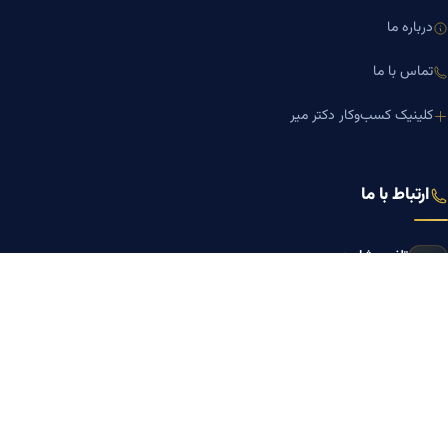
درباره ما
تماس با ما
کلینیک کسب‌وکار دکتر میر
ارتباط با ما
تلفن مشاوره
۰۹۱۹-۸۷۱-۸۷۶۷
۰۹۱۲-۰۰۵-۴۸۷۳
ایمیل
mazyarmir.com@gmail.com
آدرس دفتر
تهران، خیابان ولیعصر، ابتدای خیابان مطهری، خیابان منصور، پلاک ۷۹، واحد
۳