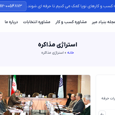
ه کسب و کارهای نوپا کمک می کنیم تا حرفه ای شوند.
912-0054873
جله بنیاد میر
مشاوره کسب و کار
مشاوره انتخابات
درباره ما
استراژی مذاکره
خانه
»
استراژی مذاکره
19
ژوئن
ات حرفه