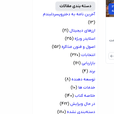
دسته بندی مقالات
2
ه
آخرین نامه به دختروپسردلبندم
(13)
ارزهای دیجیتال
(21)
اسلایدر ویژه
(35)
مت
اصول و فنون مذاکره
(152)
انتخابات
(320)
بازاریابی
(161)
برند
(4)
توسعه دهنده
(8)
خدمات ها
(10)
خلاصه کتاب
(140)
در حال ویرایش
(422)
دسته‌بندی نشده
(180)