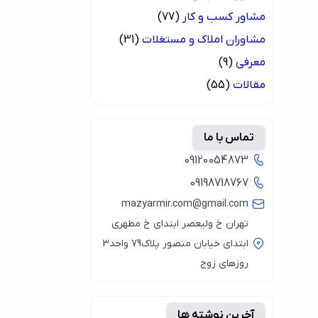
مشاور کسب و کار
(77)
مشاوران املاک و مستغلات
(31)
معرفی
(9)
مقالات
(55)
تماس با ما
09120054873
09198718767
mazyarmir.com@gmail.com
تهران خ ولیعصر ابتدای خ مطهری
ابتدای خیابان منصور پلاک79 واحد3
روزهای زوج
آخرین نوشته ها