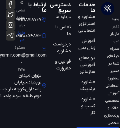
©
خدمات
دسترسی
ارتباط با
ما
سریع
ما
تمامی
مشاوره و
درباره ما
حقوق
بنیاد
09198718767
استراتژی
برای
دکتر
تماس با
انتخاباتی
مازیار
ما
مازیار
09120054873
میر
آموزش
میر،
درخواست
زبان بدن
محفوظ
همراه
مشاوره
است
mazyarmir.com@gmail.com
حرفه‌ای
دوره‌های
قوانین و
-
شما در
آموزشی
مقررارت
2025
مسیر
سازمانی
تهران میدان
مشاوره
مشاوره
نوبنیاد،خیابان
انتخاباتی،
برندینگ
پاسداران،کوچه نارنجستان
آموزش
دوم طبقه سوم واحد 301
مشاوره
تخصصی
کسب و
املاک و
کار
برندسازی
شخصی.