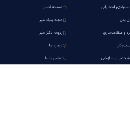
ستراتژی انتخاباتی
صفحه اصلی
ن بدن
مجله بنیاد میر
ره و متقاعدسازی
رزومه دکتر میر
ب‌وکار
درباره ما
 شخصی و سازمانی
تماس با ما
اورین املاک
کلینیک کسب‌وکار دکتر میر