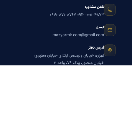
تلفن مشاوره
۰۹۱۹-۸۷۱-۸۷۶۷
۰۹۱۲-۰۰۵-۴۸۷۳
ایمیل
mazyarmir.com@gmail.com
آدرس دفتر
تهران، خیابان ولیعصر، ابتدای خیابان مطهری،
خیابان منصور، پلاک ۷۹، واحد ۳
ساعات پاسخگویی
روزهای زوج
عضویت در خبرنامه بنیاد میر