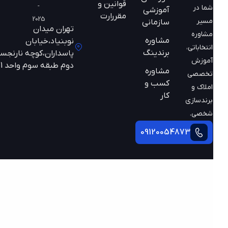
قوانین و
-
شما در
آموزشی
مقررارت
2025
مسیر
سازمانی
تهران میدان
مشاوره
مشاوره
نوبنیاد،خیابان
انتخاباتی،
برندینگ
پاسداران،کوچه نارنجستان
آموزش
دوم طبقه سوم واحد 301
مشاوره
تخصصی
کسب و
املاک و
کار
برندسازی
شخصی.
09120054873