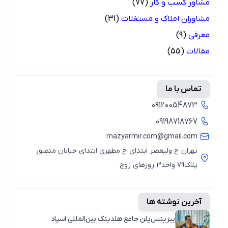
مشاور کسب و کار
(77)
مشاوران املاک و مستغلات
(31)
معرفی
(9)
مقالات
(55)
تماس با ما
09120054873
09198718767
mazyarmir.com@gmail.com
تهران خ ولیعصر ابتدای خ مطهری ابتدای خیابان منصور
پلاک79 واحد3 روزهای زوج
آخرین نوشته ها
بیزینس‌پلن جامع هلدینگ بین‌المللی اسپاد