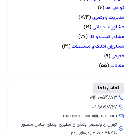
گواهی ها
(6)
مدیریت و رهبری
(774)
مشاور انتخاباتی
(61)
مشاور کسب و کار
(77)
مشاوران املاک و مستغلات
(31)
معرفی
(9)
مقالات
(55)
تماس با ما
09120054873
09198718767
mazyarmir.com@gmail.com
تهران خ ولیعصر ابتدای خ مطهری ابتدای خیابان منصور
پلاک79 واحد3 روزهای زوج