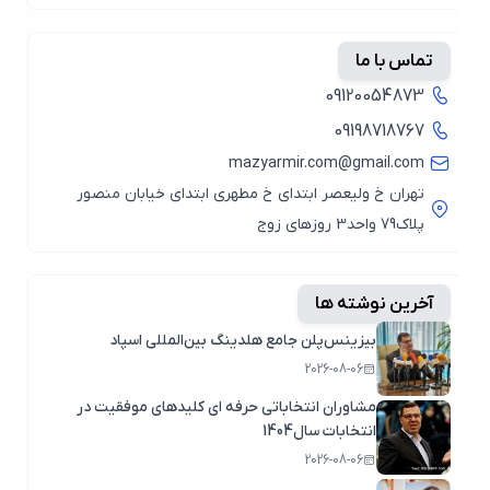
تماس با ما
09120054873
09198718767
mazyarmir.com@gmail.com
تهران خ ولیعصر ابتدای خ مطهری ابتدای خیابان منصور
پلاک79 واحد3 روزهای زوج
آخرین نوشته ها
بیزینس‌پلن جامع هلدینگ بین‌المللی اسپاد
2026-08-06
مشاوران انتخاباتی حرفه ای کلیدهای موفقیت در
انتخابات سال1404
2026-08-06