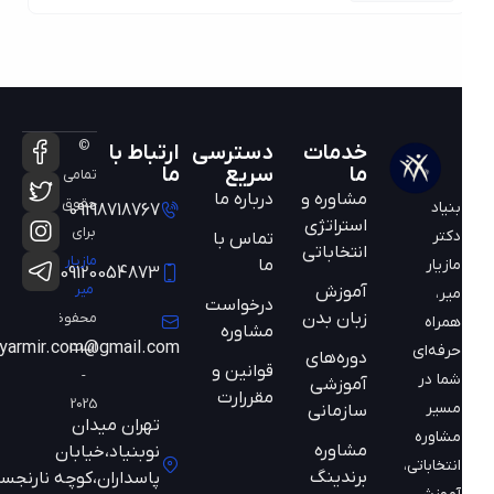
©
خدمات
دسترسی
ارتباط با
ما
سریع
ما
تمامی
مشاوره و
درباره ما
حقوق
بنیاد
09198718767
استراتژی
برای
دکتر
تماس با
انتخاباتی
مازیار
ما
مازیار
09120054873
میر
آموزش
میر،
درخواست
زبان بدن
محفوظ
همراه
مشاوره
است
mazyarmir.com@gmail.com
حرفه‌ای
دوره‌های
قوانین و
-
شما در
آموزشی
مقررارت
2025
مسیر
سازمانی
تهران میدان
مشاوره
مشاوره
نوبنیاد،خیابان
انتخاباتی،
برندینگ
پاسداران،کوچه نارنجستان