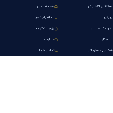
ستراتژی انتخاباتی
صفحه اصلی
ن بدن
مجله بنیاد میر
ره و متقاعدسازی
رزومه دکتر میر
ب‌وکار
درباره ما
 شخصی و سازمانی
تماس با ما
اورین املاک
کلینیک کسب‌وکار دکتر میر