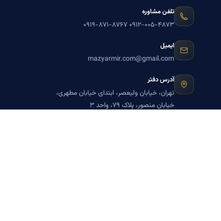
تلفن مشاوره
۰۹۱۹-۸۷۱-۸۷۶۷
۰۹۱۲-۰۰۵-۴۸۷۳
ایمیل
mazyarmir.com@gmail.com
آدرس دفتر
تهران، خیابان ولیعصر، ابتدای خیابان مطهری،
خیابان منصور، پلاک ۷۹، واحد ۳
ساعات پاسخگویی
روزهای زوج
عضویت در خبرنامه بنیاد میر