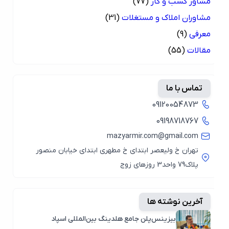
مشاور کسب و کار
(77)
مشاوران املاک و مستغلات
(31)
معرفی
(9)
مقالات
(55)
تماس با ما
09120054873
09198718767
mazyarmir.com@gmail.com
تهران خ ولیعصر ابتدای خ مطهری ابتدای خیابان منصور
پلاک79 واحد3 روزهای زوج
آخرین نوشته ها
بیزینس‌پلن جامع هلدینگ بین‌المللی اسپاد