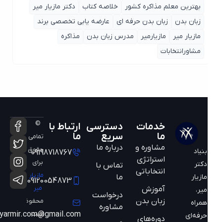
بهترین معلم مذاکره کشور
خلاصه کتاب
دکتر مازیار میر
زبان بدن
زبان بدن حرفه ای
عارضه یابی تخصصی برند
مازیار میر
مازیارمیر
مدرس زبان بدن
مذاکره
مشاورانتخابات
©
خدمات
دسترسی
ارتباط با
ما
سریع
ما
تمامی
مشاوره و
درباره ما
حقوق
بنیاد
09198718767
استراتژی
برای
دکتر
تماس با
انتخاباتی
مازیار
ما
مازیار
09120054873
میر
آموزش
میر،
درخواست
زبان بدن
محفوظ
همراه
مشاوره
است
mazyarmir.com@gmail.com
حرفه‌ای
دوره‌های