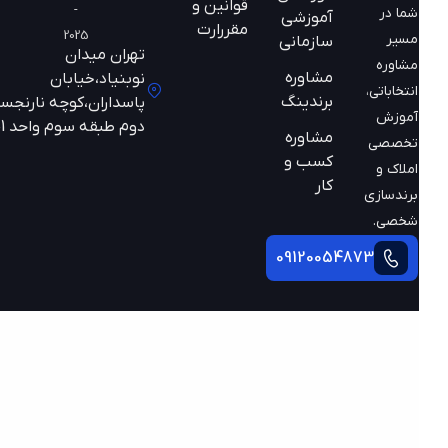
قوانین و
-
شما در
آموزشی
مقررارت
2025
مسیر
سازمانی
تهران میدان
مشاوره
مشاوره
نوبنیاد،خیابان
انتخاباتی،
برندینگ
پاسداران،کوچه نارنجستان
آموزش
دوم طبقه سوم واحد 301
مشاوره
تخصصی
کسب و
املاک و
کار
برندسازی
شخصی.
09120054873