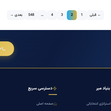
← قبلی
1
2
3
4
…
548
بعدی →
د
نیاد میر
دسترسی سریع
ستراتژی انتخاباتی
صفحه اصلی