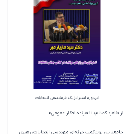
ابر‌دوره استراتژیک فرماندهی انتخابات
از «نامزد گمنام» تا «برنده افکار عمومی»
جامع‌ترین بوت‌کمپ حرفه‌ای مهندسی انتخابات، رهبری