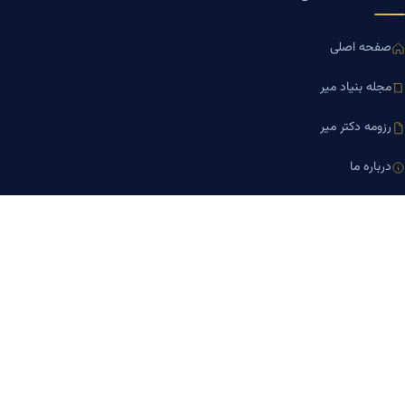
صفحه اصلی
مجله بنیاد میر
رزومه دکتر میر
درباره ما
تماس با ما
کلینیک کسب‌وکار دکتر میر
ارتباط با ما
تلفن مشاوره
۰۹۱۹-۸۷۱-۸۷۶۷
۰۹۱۲-۰۰۵-۴۸۷۳