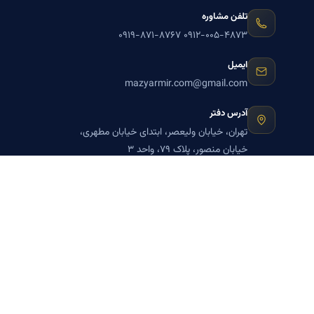
تلفن مشاوره
۰۹۱۹-۸۷۱-۸۷۶۷
۰۹۱۲-۰۰۵-۴۸۷۳
ایمیل
mazyarmir.com@gmail.com
آدرس دفتر
تهران، خیابان ولیعصر، ابتدای خیابان مطهری،
خیابان منصور، پلاک ۷۹، واحد ۳
ساعات پاسخگویی
روزهای زوج
عضویت در خبرنامه بنیاد میر