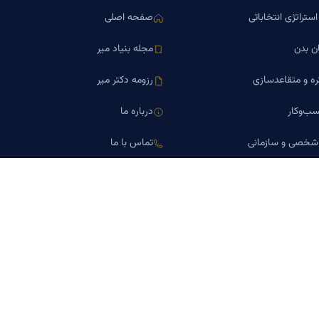
ستراتژی انتخاباتی
صفحه اصلی
ن بدن
مجله بنیاد میر
ره و متقاعدسازی
رزومه دکتر میر
ب‌وکار
درباره ما
 شخصی و سازمانی
تماس با ما
اورین املاک
کلینیک کسب‌وکار دکتر میر