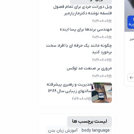
ویل دورانت مردی برای تمام فصول
فلسفه نوشته دکترمازیارمیر
1
2026-08-06
ویه
مهندسی برندها برای پسا اینده
2026-08-06
یر
چگونه مانند یک حرفه ای با افراد سخت
برخورد کنید
2026-08-06
مروری بر صنعت مد لوکس
2026-08-06
مدیریت و رهبری پیشرفته
سالنهای زیبایی سال 1389
2026-08-06
لیست برچسب ها
body language
آموزش زبان بدن