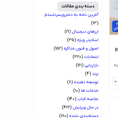
دسته بندی مقالات
آخرین نامه به دختروپسردلبندم
(13)
3
ای
ارزهای دیجیتال
(21)
اسلایدر ویژه
(35)
اصول و فنون مذاکره
(152)
Bod
انتخابات
(320)
اه
بازاریابی
(161)
برند
(4)
توسعه دهنده
(8)
0
خدمات ها
(10)
ای
خلاصه کتاب
(140)
در حال ویرایش
(422)
دسته‌بندی نشده
(180)