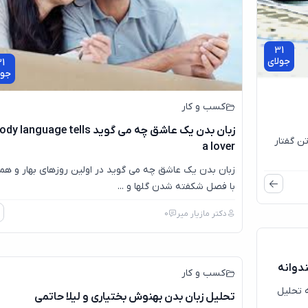
31
جولای
1
جول
کسب و کار
زبان بدن یک عاشق چه می گوید y language tells
تن گفتار
a lover
زبان بدن یک عاشق چه می گوید در اولین روزهای بهار و همر
با فصل شکفته شدن گلها و ...
31
جولای
دکتر مازیار میر
0
9
جول
ندوانه
کسب و کار
 تحلیل
تحلیل زبان بدن بهنوش بختیاری و لیلا حاتمی