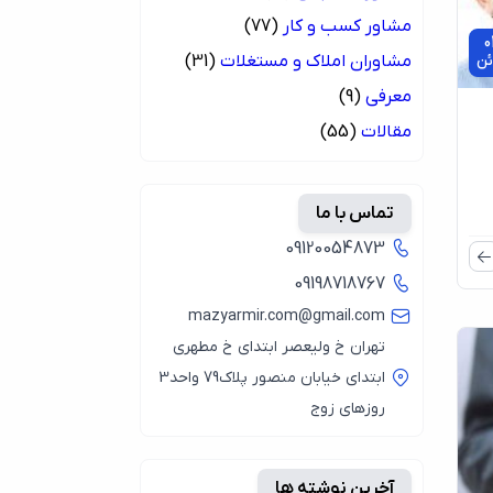
مشاور کسب و کار
(77)
0
مشاوران املاک و مستغلات
(31)
ئن
معرفی
(9)
مقالات
(55)
تماس با ما
09120054873
09198718767
mazyarmir.com@gmail.com
تهران خ ولیعصر ابتدای خ مطهری
ابتدای خیابان منصور پلاک79 واحد3
روزهای زوج
آخرین نوشته ها