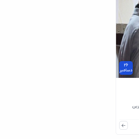
26
دسامبر
رین