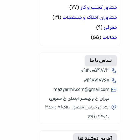
مشاور کسب و کار
(77)
مشاوران املاک و مستغلات
(31)
معرفی
(9)
مقالات
(55)
تماس با ما
09120054873
09198718767
mazyarmir.com@gmail.com
تهران خ ولیعصر ابتدای خ مطهری
ابتدای خیابان منصور پلاک79 واحد3
روزهای زوج
آخرین نوشته ها