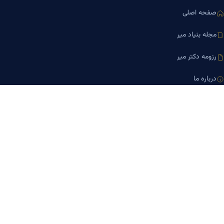
صفحه اصلی
مجله بنیاد میر
رزومه دکتر میر
درباره ما
تماس با ما
کلینیک کسب‌وکار دکتر میر
ارتباط با ما
تلفن مشاوره
۰۹۱۹-۸۷۱-۸۷۶۷
۰۹۱۲-۰۰۵-۴۸۷۳