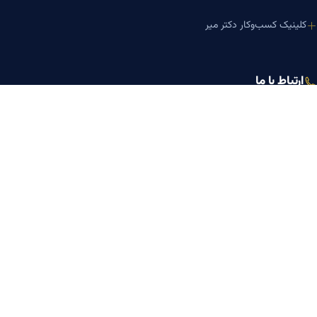
کلینیک کسب‌وکار دکتر میر
ارتباط با ما
تلفن مشاوره
۰۹۱۹-۸۷۱-۸۷۶۷
۰۹۱۲-۰۰۵-۴۸۷۳
ایمیل
mazyarmir.com@gmail.com
آدرس دفتر
تهران، خیابان ولیعصر، ابتدای خیابان مطهری، خیابان منصور، پلاک ۷۹، واحد
۳
ساعات پاسخگویی
روزهای زوج