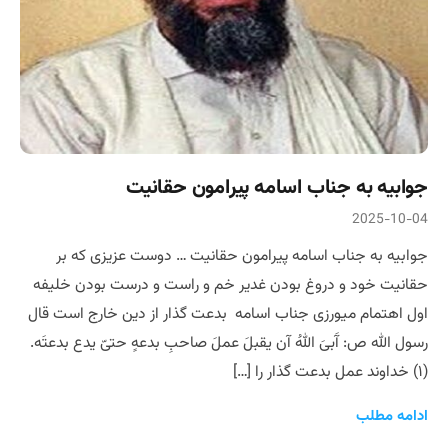
جوابیه به جناب اسامه پیرامون حقانیت
2025-10-04
جوابیه به جناب اسامه پیرامون حقانیت … دوست عزیزی که بر
حقانیت خود و دروغ بودن غدیر خم و راست و درست بودن خلیفه
اول اهتمام میورزی جناب اسامه بدعت گذار از دین خارج است قال
رسول الله ص: آَبیَ اللهُ آن یقبلَ عملَ صاحبِ بدعهٍ حتیّ یدع بدعتَه.
(۱) خداوند عمل بدعت گذار را […]
ادامه مطلب